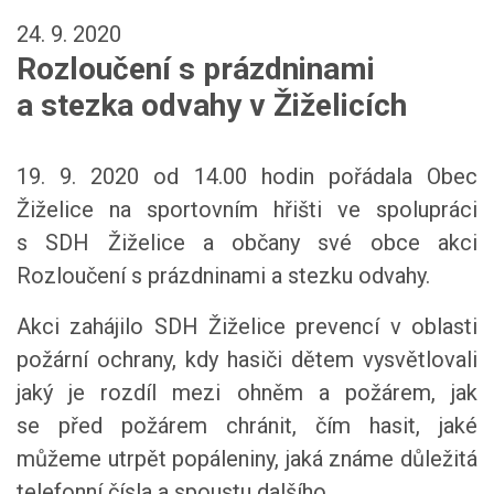
24. 9. 2020
Rozloučení s prázdninami
a stezka odvahy v Žiželicích
19. 9. 2020 od 14.00 hodin pořádala Obec
Žiželice na sportovním hřišti ve spolupráci
s SDH Žiželice a občany své obce akci
Rozloučení s prázdninami a stezku odvahy.
Akci zahájilo SDH Žiželice prevencí v oblasti
požární ochrany, kdy hasiči dětem vysvětlovali
jaký je rozdíl mezi ohněm a požárem, jak
se před požárem chránit, čím hasit, jaké
můžeme utrpět popáleniny, jaká známe důležitá
telefonní čísla a spoustu dalšího.