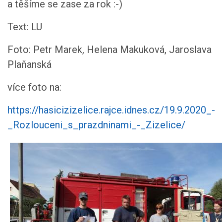
a těšíme se zase za rok :-)
Text: LU
Foto: Petr Marek, Helena Makuková, Jaroslava
Plaňanská
více foto na:
https://hasicizizelice.rajce.idnes.cz/19.9.2020_-
_Rozlouceni_s_prazdninami_-_Zizelice/