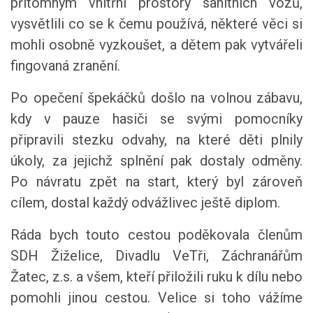
přítomným vnitřní prostory sanitních vozů,
vysvětlili co se k čemu používá, některé věci si
mohli osobně vyzkoušet, a dětem pak vytvářeli
fingovaná zranění.
Po opečení špekáčků došlo na volnou zábavu,
kdy v pauze hasiči se svými pomocníky
připravili stezku odvahy, na které děti plnily
úkoly, za jejichž splnění pak dostaly odměny.
Po návratu zpět na start, který byl zároveň
cílem, dostal každý odvážlivec ještě diplom.
Ráda bych touto cestou poděkovala členům
SDH Žiželice, Divadlu VeTři, Záchranářům
Žatec, z.s. a všem, kteří přiložili ruku k dílu nebo
pomohli jinou cestou. Velice si toho vážíme