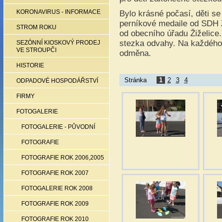
Bylo krásné počasí, děti se
KORONAVIRUS - INFORMACE
perníkové medaile od SDH Ži
STROM ROKU
od obecního úřadu Žiželice
stezka odvahy. Na každého,
SEZÓNNÍ KIOSKOVÝ PRODEJ
VE STROUPČI
odměna.
HISTORIE
Stránka
1
2
3
4
ODPADOVÉ HOSPODÁŘSTVÍ
FIRMY
FOTOGALERIE
FOTOGALERIE - PŮVODNÍ
FOTOGRAFIE
FOTOGRAFIE ROK 2006,2005
FOTOGRAFIE ROK 2007
FOTOGALERIE ROK 2008
FOTOGRAFIE ROK 2009
FOTOGRAFIE ROK 2010