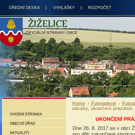
ÚŘEDNÍ DESKA
VYHLÁŠKY
ROZPOČET
Home
Fotogalerie
Fotog
odvahy, ukončení prázdnin
ÚVODNÍ STRÁNKA
UKONČENÍ PRÁ
OBECNÍ ÚŘAD
Dne 26. 8. 2017 se v obci 
AKTUALITY
pro děti zakončené stezkou