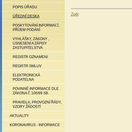
POPIS ÚŘADU
Zpět
ÚŘEDNÍ DESKA
POSKYTOVÁNÍ INFORMACÍ,
PŘÍJEM PODÁNÍ
VYHLÁŠKY, ZÁKONY ,
USNESENÍ A ZÁPISY
ZASTUPITELSTVA
REGISTR OZNAMENI
REGISTR SMLUV
ELEKTRONICKÁ
PODATELNA
POVINNÉ INFORMACE DLE
ZÁKONA Č 106/99 SB.
PRAVIDLA, PROVOZNÍ ŘÁDY,
VZORY ŽÁDOSTÍ
AKTUALITY
KORONAVIRUS - INFORMACE