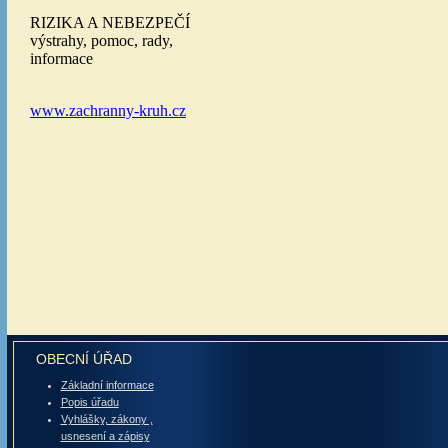
OBECNÍ ÚŘAD
Základní informace
Popis úřadu
Vyhlášky, zákony ,
usnesení a zápisy