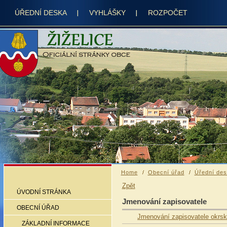
ÚŘEDNÍ DESKA
VYHLÁŠKY
ROZPOČET
Home
Obecní úřad
Úřední de
Zpět
ÚVODNÍ STRÁNKA
Jmenování zapisovatele
OBECNÍ ÚŘAD
Jmenování zapisovatele okrsk
ZÁKLADNÍ INFORMACE