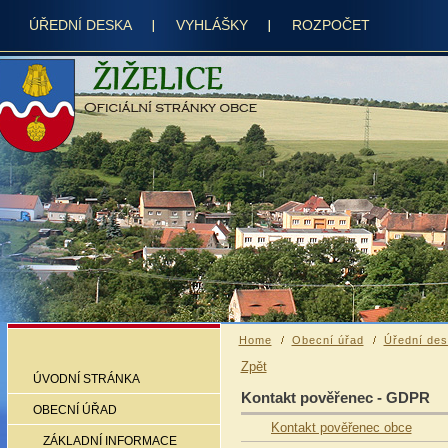
ÚŘEDNÍ DESKA
VYHLÁŠKY
ROZPOČET
Home
Obecní úřad
Úřední de
Zpět
ÚVODNÍ STRÁNKA
Kontakt pověřenec - GDPR
OBECNÍ ÚŘAD
Kontakt pověřenec obce
ZÁKLADNÍ INFORMACE