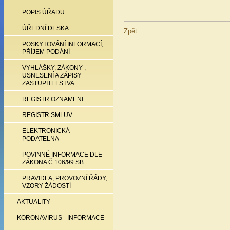
POPIS ÚŘADU
ÚŘEDNÍ DESKA
Zpět
POSKYTOVÁNÍ INFORMACÍ,
PŘÍJEM PODÁNÍ
VYHLÁŠKY, ZÁKONY ,
USNESENÍ A ZÁPISY
ZASTUPITELSTVA
REGISTR OZNAMENI
REGISTR SMLUV
ELEKTRONICKÁ
PODATELNA
POVINNÉ INFORMACE DLE
ZÁKONA Č 106/99 SB.
PRAVIDLA, PROVOZNÍ ŘÁDY,
VZORY ŽÁDOSTÍ
AKTUALITY
KORONAVIRUS - INFORMACE