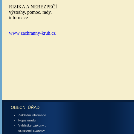
OBECNÍ ÚŘAD
Základní informace
Popis úřadu
Vyhlášky, zákony ,
usnesení a zápisy