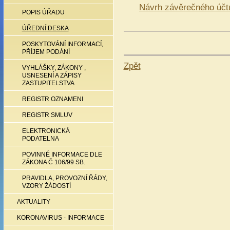
Návrh závěrečného účt
POPIS ÚŘADU
ÚŘEDNÍ DESKA
POSKYTOVÁNÍ INFORMACÍ,
PŘÍJEM PODÁNÍ
Zpět
VYHLÁŠKY, ZÁKONY ,
USNESENÍ A ZÁPISY
ZASTUPITELSTVA
REGISTR OZNAMENI
REGISTR SMLUV
ELEKTRONICKÁ
PODATELNA
POVINNÉ INFORMACE DLE
ZÁKONA Č 106/99 SB.
PRAVIDLA, PROVOZNÍ ŘÁDY,
VZORY ŽÁDOSTÍ
AKTUALITY
KORONAVIRUS - INFORMACE