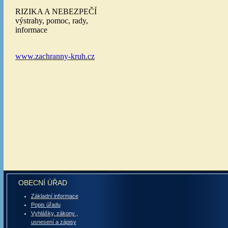
OBECNÍ ÚŘAD
Základní informace
Popis úřadu
Vyhlášky, zákony ,
usnesení a zápisy