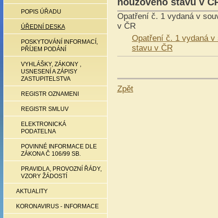
nouzového stavu v Č
POPIS ÚŘADU
Opatření č. 1 vydaná v sou
v ČR
ÚŘEDNÍ DESKA
Opatření č. 1 vydaná v
POSKYTOVÁNÍ INFORMACÍ,
stavu v ČR
PŘÍJEM PODÁNÍ
VYHLÁŠKY, ZÁKONY ,
USNESENÍ A ZÁPISY
ZASTUPITELSTVA
Zpět
REGISTR OZNAMENI
REGISTR SMLUV
ELEKTRONICKÁ
PODATELNA
POVINNÉ INFORMACE DLE
ZÁKONA Č 106/99 SB.
PRAVIDLA, PROVOZNÍ ŘÁDY,
VZORY ŽÁDOSTÍ
AKTUALITY
KORONAVIRUS - INFORMACE