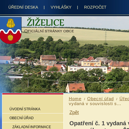
ÚŘEDNÍ DESKA
VYHLÁŠKY
ROZPOČET
Home
Obecní úřad
Úřed
vydaná v souvislosti s...
ÚVODNÍ STRÁNKA
Zpět
OBECNÍ ÚŘAD
Opatření č. 1 vydaná 
ZÁKLADNÍ INFORMACE