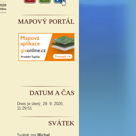
2020
Webu
MAPOVÝ PORTÁL
DATUM A ČAS
Dnes je
úterý
,
29. 9. 2020
,
11:29:52
SVÁTEK
Svátek má
Michal