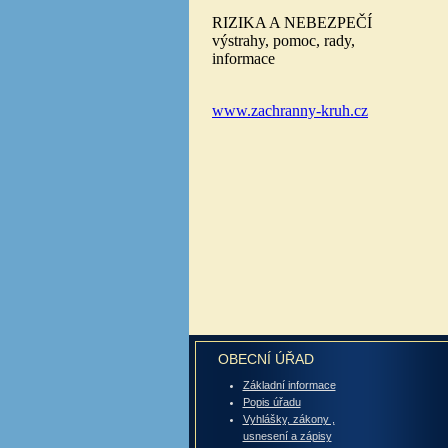
OBECNÍ ÚŘAD
Základní informace
Popis úřadu
Vyhlášky, zákony ,
usnesení a zápisy