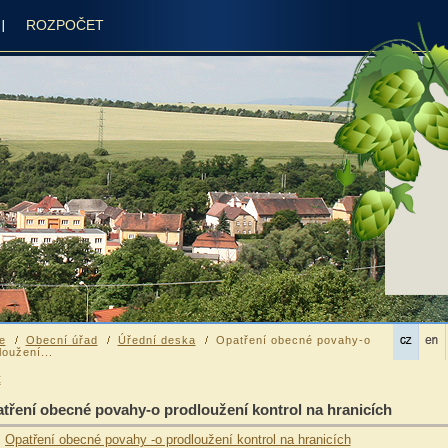
ROZPOČET
e
Obecní úřad
Úřední deska
Opatření obecné povahy-o
loužení...
t
tření obecné povahy-o prodloužení kontrol na hranicích
Opatření obecné povahy -o prodloužení kontrol na hranicích