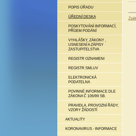
POPIS ÚŘADU
ÚŘEDNÍ DESKA
Zpě
POSKYTOVÁNÍ INFORMACÍ,
PŘÍJEM PODÁNÍ
VYHLÁŠKY, ZÁKONY ,
USNESENÍ A ZÁPISY
ZASTUPITELSTVA
REGISTR OZNAMENI
REGISTR SMLUV
ELEKTRONICKÁ
PODATELNA
POVINNÉ INFORMACE DLE
ZÁKONA Č 106/99 SB.
PRAVIDLA, PROVOZNÍ ŘÁDY,
VZORY ŽÁDOSTÍ
AKTUALITY
KORONAVIRUS - INFORMACE