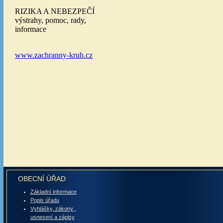
OBECNÍ ÚŘAD
Základní informace
Popis úřadu
Vyhlášky, zákony ,
usnesení a zápisy