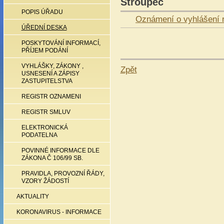
Stroupeč
POPIS ÚŘADU
Oznámení o vyhlášení r
ÚŘEDNÍ DESKA
POSKYTOVÁNÍ INFORMACÍ,
PŘÍJEM PODÁNÍ
VYHLÁŠKY, ZÁKONY ,
Zpět
USNESENÍ A ZÁPISY
ZASTUPITELSTVA
REGISTR OZNAMENI
REGISTR SMLUV
ELEKTRONICKÁ
PODATELNA
POVINNÉ INFORMACE DLE
ZÁKONA Č 106/99 SB.
PRAVIDLA, PROVOZNÍ ŘÁDY,
VZORY ŽÁDOSTÍ
AKTUALITY
KORONAVIRUS - INFORMACE