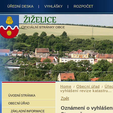
ÚŘEDNÍ DESKA
VYHLÁŠKY
ROZPOČET
Home
Obecní úřad
Úřed
vyhlášení revize katastru...
ÚVODNÍ STRÁNKA
Zpět
OBECNÍ ÚŘAD
Oznámení o vyhlášení
ZÁKLADNÍ INFORMACE