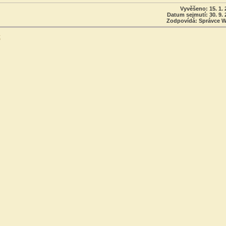
Vyvěšeno: 15. 1. 
Datum sejmutí: 30. 9. 
Zodpovídá: Správce 
t