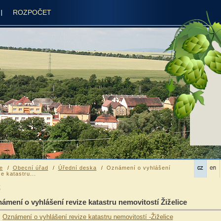
ROZPOČET
e
Obecní úřad
Úřední deska
Oznámení o vyhlášení
ze katastru...
t
ámení o vyhlášení revize katastru nemovitostí Žiželice
Oznámení o vyhlášení revize katastru nemovitostí -Žiželice