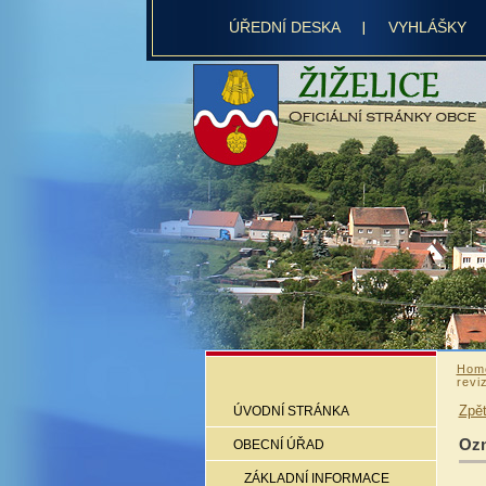
ÚŘEDNÍ DESKA
VYHLÁŠKY
Hom
revi
Zpě
ÚVODNÍ STRÁNKA
Ozn
OBECNÍ ÚŘAD
ZÁKLADNÍ INFORMACE