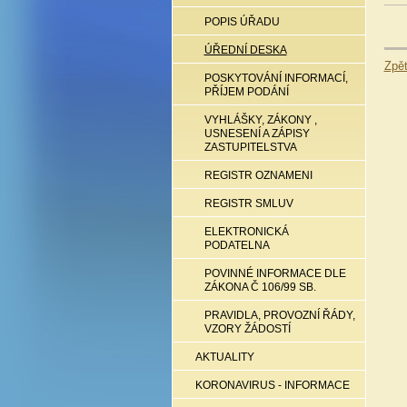
POPIS ÚŘADU
ÚŘEDNÍ DESKA
Zpě
POSKYTOVÁNÍ INFORMACÍ,
PŘÍJEM PODÁNÍ
VYHLÁŠKY, ZÁKONY ,
USNESENÍ A ZÁPISY
ZASTUPITELSTVA
REGISTR OZNAMENI
REGISTR SMLUV
ELEKTRONICKÁ
PODATELNA
POVINNÉ INFORMACE DLE
ZÁKONA Č 106/99 SB.
PRAVIDLA, PROVOZNÍ ŘÁDY,
VZORY ŽÁDOSTÍ
AKTUALITY
KORONAVIRUS - INFORMACE