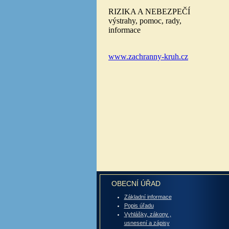
OBECNÍ ÚŘAD
Základní informace
Popis úřadu
Vyhlášky, zákony ,
usnesení a zápisy