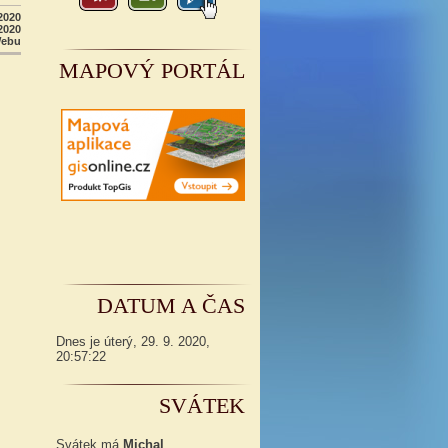
2020
2020
Webu
MAPOVÝ PORTÁL
DATUM A ČAS
Dnes je
úterý
,
29. 9. 2020
,
20:57:23
SVÁTEK
Svátek má
Michal