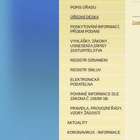
POPIS ÚŘADU
ÚŘEDNÍ DESKA
Zpě
POSKYTOVÁNÍ INFORMACÍ,
PŘÍJEM PODÁNÍ
VYHLÁŠKY, ZÁKONY ,
USNESENÍ A ZÁPISY
ZASTUPITELSTVA
REGISTR OZNAMENI
REGISTR SMLUV
ELEKTRONICKÁ
PODATELNA
POVINNÉ INFORMACE DLE
ZÁKONA Č 106/99 SB.
PRAVIDLA, PROVOZNÍ ŘÁDY,
VZORY ŽÁDOSTÍ
AKTUALITY
KORONAVIRUS - INFORMACE