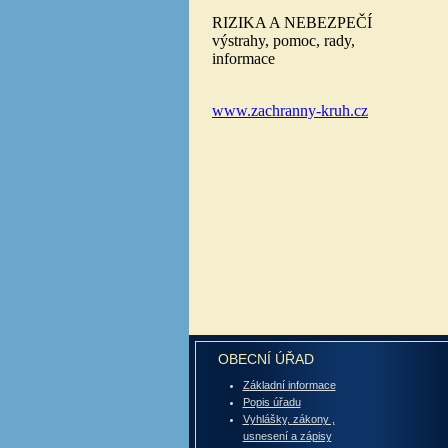
OBECNÍ ÚŘAD
Základní informace
Popis úřadu
Vyhlášky, zákony ,
usnesení a zápisy