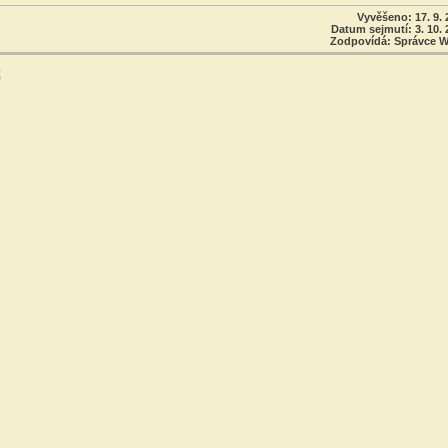
Vyvěšeno: 17. 9. 
Datum sejmutí: 3. 10. 
Zodpovídá: Správce 
t