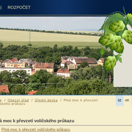
ROZPOČET
e
Obecní úřad
Úřední deska
Plná moc k převzetí
čského průkazu
t
á moc k převzetí voličského průkazu
Plná moc k převzetí voličského průkazu