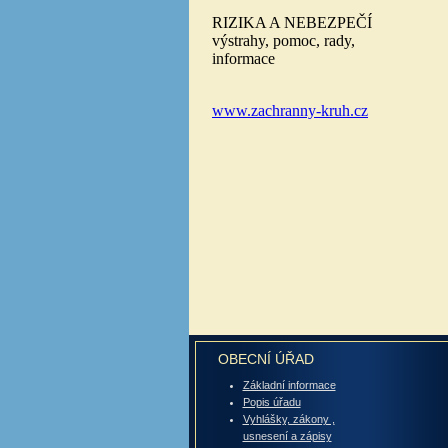
OBECNÍ ÚŘAD
Základní informace
Popis úřadu
Vyhlášky, zákony ,
usnesení a zápisy