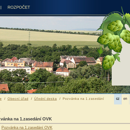
ROZPOČET
e
Obecní úřad
Úřední deska
Pozvánka na 1.zasedání
t
vánka na 1.zasedání OVK
Pozvánka na 1.zasedání OVK