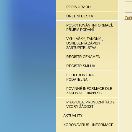
POPIS ÚŘADU
ÚŘEDNÍ DESKA
Zpě
POSKYTOVÁNÍ INFORMACÍ,
PŘÍJEM PODÁNÍ
VYHLÁŠKY, ZÁKONY ,
USNESENÍ A ZÁPISY
ZASTUPITELSTVA
REGISTR OZNAMENI
REGISTR SMLUV
ELEKTRONICKÁ
PODATELNA
POVINNÉ INFORMACE DLE
ZÁKONA Č 106/99 SB.
PRAVIDLA, PROVOZNÍ ŘÁDY,
VZORY ŽÁDOSTÍ
AKTUALITY
KORONAVIRUS - INFORMACE