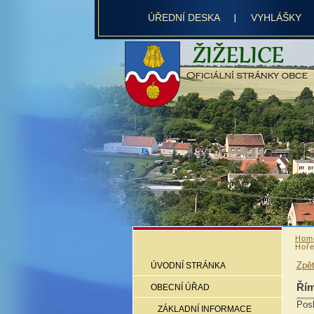
ÚŘEDNÍ DESKA
VYHLÁŠKY
Hom
Hoře
Zpě
ÚVODNÍ STRÁNKA
Řím
OBECNÍ ÚŘAD
Posk
ZÁKLADNÍ INFORMACE