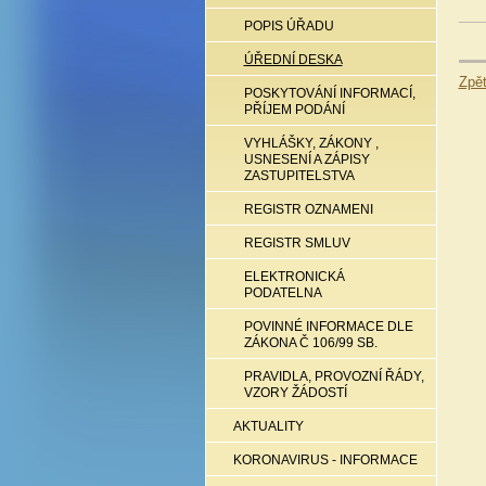
POPIS ÚŘADU
ÚŘEDNÍ DESKA
Zpě
POSKYTOVÁNÍ INFORMACÍ,
PŘÍJEM PODÁNÍ
VYHLÁŠKY, ZÁKONY ,
USNESENÍ A ZÁPISY
ZASTUPITELSTVA
REGISTR OZNAMENI
REGISTR SMLUV
ELEKTRONICKÁ
PODATELNA
POVINNÉ INFORMACE DLE
ZÁKONA Č 106/99 SB.
PRAVIDLA, PROVOZNÍ ŘÁDY,
VZORY ŽÁDOSTÍ
AKTUALITY
KORONAVIRUS - INFORMACE