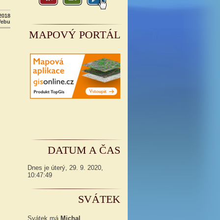
2018
Webu
MAPOVÝ PORTÁL
DATUM A ČAS
Dnes je
úterý
,
29. 9. 2020
,
10:47:50
SVÁTEK
Svátek má
Michal