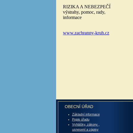
OBECNÍ ÚŘAD
Základní informace
Popis úřadu
Vyhlášky, zákony ,
usnesení a zápisy