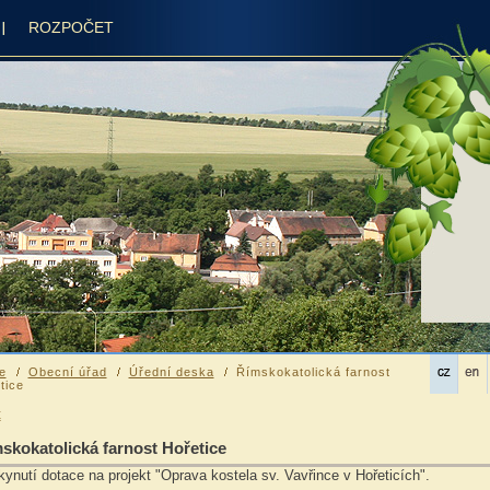
ROZPOČET
e
Obecní úřad
Úřední deska
Římskokatolická farnost
tice
t
skokatolická farnost Hořetice
ynutí dotace na projekt "Oprava kostela sv. Vavřince v Hořeticích".