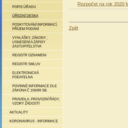
Rozpočet na rok 2020 M
POPIS ÚŘADU
ÚŘEDNÍ DESKA
POSKYTOVÁNÍ INFORMACÍ,
Zpět
PŘÍJEM PODÁNÍ
VYHLÁŠKY, ZÁKONY ,
USNESENÍ A ZÁPISY
ZASTUPITELSTVA
REGISTR OZNAMENI
REGISTR SMLUV
ELEKTRONICKÁ
PODATELNA
POVINNÉ INFORMACE DLE
ZÁKONA Č 106/99 SB.
PRAVIDLA, PROVOZNÍ ŘÁDY,
VZORY ŽÁDOSTÍ
AKTUALITY
KORONAVIRUS - INFORMACE