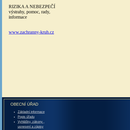
OBECNÍ ÚŘAD
Základní informace
Popis úřadu
Vyhlášky, zákony ,
usnesení a zápisy