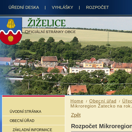
ÚŘEDNÍ DESKA
VYHLÁŠKY
ROZPOČET
Home
Obecní úřad
Úřed
Mikroregion Žatecko na rok.
ÚVODNÍ STRÁNKA
Zpět
OBECNÍ ÚŘAD
Rozpočet Mikroregion
ZÁKLADNÍ INFORMACE