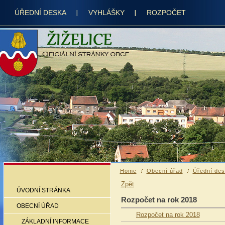
ÚŘEDNÍ DESKA
VYHLÁŠKY
ROZPOČET
Home
Obecní úřad
Úřední de
Zpět
ÚVODNÍ STRÁNKA
Rozpočet na rok 2018
OBECNÍ ÚŘAD
Rozpočet na rok 2018
ZÁKLADNÍ INFORMACE