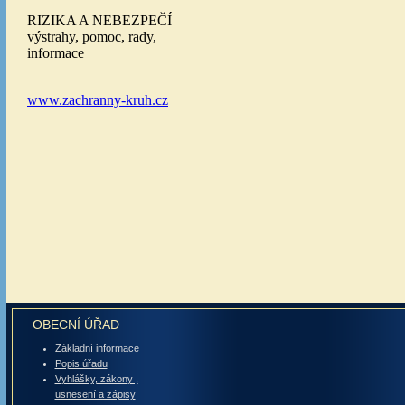
OBECNÍ ÚŘAD
Základní informace
Popis úřadu
Vyhlášky, zákony ,
usnesení a zápisy