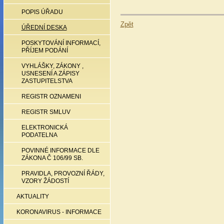
POPIS ÚŘADU
Zpět
ÚŘEDNÍ DESKA
POSKYTOVÁNÍ INFORMACÍ,
PŘÍJEM PODÁNÍ
VYHLÁŠKY, ZÁKONY ,
USNESENÍ A ZÁPISY
ZASTUPITELSTVA
REGISTR OZNAMENI
REGISTR SMLUV
ELEKTRONICKÁ
PODATELNA
POVINNÉ INFORMACE DLE
ZÁKONA Č 106/99 SB.
PRAVIDLA, PROVOZNÍ ŘÁDY,
VZORY ŽÁDOSTÍ
AKTUALITY
KORONAVIRUS - INFORMACE