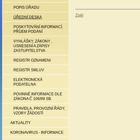
POPIS ÚŘADU
Zpět
ÚŘEDNÍ DESKA
POSKYTOVÁNÍ INFORMACÍ,
PŘÍJEM PODÁNÍ
VYHLÁŠKY, ZÁKONY ,
USNESENÍ A ZÁPISY
ZASTUPITELSTVA
REGISTR OZNAMENI
REGISTR SMLUV
ELEKTRONICKÁ
PODATELNA
POVINNÉ INFORMACE DLE
ZÁKONA Č 106/99 SB.
PRAVIDLA, PROVOZNÍ ŘÁDY,
VZORY ŽÁDOSTÍ
AKTUALITY
KORONAVIRUS - INFORMACE