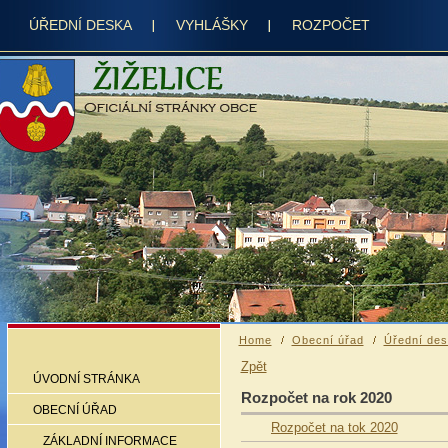
ÚŘEDNÍ DESKA
VYHLÁŠKY
ROZPOČET
Home
Obecní úřad
Úřední de
Zpět
ÚVODNÍ STRÁNKA
Rozpočet na rok 2020
OBECNÍ ÚŘAD
Rozpočet na tok 2020
ZÁKLADNÍ INFORMACE