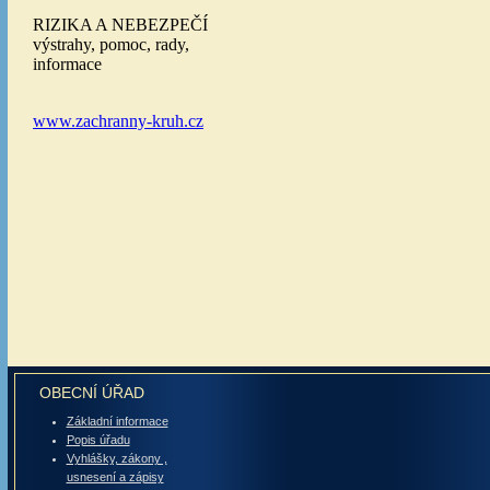
OBECNÍ ÚŘAD
Základní informace
Popis úřadu
Vyhlášky, zákony ,
usnesení a zápisy