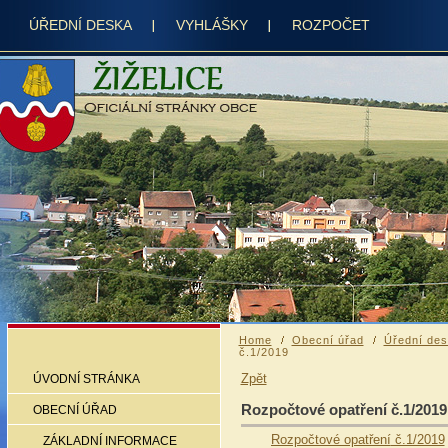
ÚŘEDNÍ DESKA
VYHLÁŠKY
ROZPOČET
Home
Obecní úřad
Úřední de
č.1/2019
Zpět
ÚVODNÍ STRÁNKA
Rozpočtové opatření č.1/2019
OBECNÍ ÚŘAD
Rozpočtové opatření
č.1/2019
ZÁKLADNÍ INFORMACE