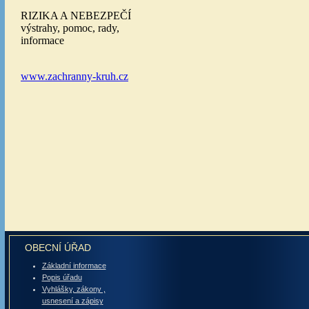
OBECNÍ ÚŘAD
Základní informace
Popis úřadu
Vyhlášky, zákony ,
usnesení a zápisy