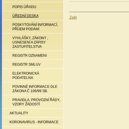
POPIS ÚŘADU
ÚŘEDNÍ DESKA
Zpět
POSKYTOVÁNÍ INFORMACÍ,
PŘÍJEM PODÁNÍ
VYHLÁŠKY, ZÁKONY ,
USNESENÍ A ZÁPISY
ZASTUPITELSTVA
REGISTR OZNAMENI
REGISTR SMLUV
ELEKTRONICKÁ
PODATELNA
POVINNÉ INFORMACE DLE
ZÁKONA Č 106/99 SB.
PRAVIDLA, PROVOZNÍ ŘÁDY,
VZORY ŽÁDOSTÍ
AKTUALITY
KORONAVIRUS - INFORMACE