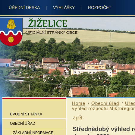
ÚŘEDNÍ DESKA
VYHLÁŠKY
ROZPOČET
Home
Obecní úřad
Úřed
výhled rozpočtu Mikroregion
ÚVODNÍ STRÁNKA
Zpět
OBECNÍ ÚŘAD
Střednědobý výhled r
ZÁKLADNÍ INFORMACE