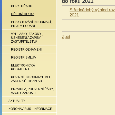
do roku 2021
POPIS ÚŘADU
Střednědobý výhled roz
2021
ÚŘEDNÍ DESKA
POSKYTOVÁNÍ INFORMACÍ,
PŘÍJEM PODÁNÍ
VYHLÁŠKY, ZÁKONY ,
Zpět
USNESENÍ A ZÁPISY
ZASTUPITELSTVA
REGISTR OZNAMENI
REGISTR SMLUV
ELEKTRONICKÁ
PODATELNA
POVINNÉ INFORMACE DLE
ZÁKONA Č 106/99 SB.
PRAVIDLA, PROVOZNÍ ŘÁDY,
VZORY ŽÁDOSTÍ
AKTUALITY
KORONAVIRUS - INFORMACE