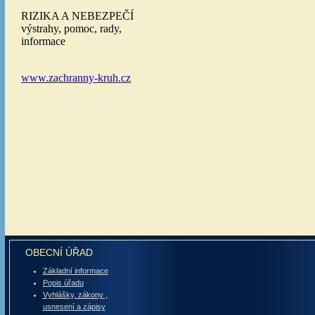
OBECNÍ ÚŘAD
Základní informace
Popis úřadu
Vyhlášky, zákony ,
usnesení a zápisy