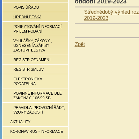
období 2019-2023
POPIS ÚŘADU
Střednědobý výhled roz
2019-2023
ÚŘEDNÍ DESKA
POSKYTOVÁNÍ INFORMACÍ,
PŘÍJEM PODÁNÍ
VYHLÁŠKY, ZÁKONY ,
Zpět
USNESENÍ A ZÁPISY
ZASTUPITELSTVA
REGISTR OZNAMENI
REGISTR SMLUV
ELEKTRONICKÁ
PODATELNA
POVINNÉ INFORMACE DLE
ZÁKONA Č 106/99 SB.
PRAVIDLA, PROVOZNÍ ŘÁDY,
VZORY ŽÁDOSTÍ
AKTUALITY
KORONAVIRUS - INFORMACE