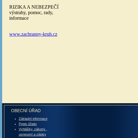
OBECNÍ ÚŘAD
Základní informace
Popis úřadu
Vyhlášky, zákony ,
usnesení a zápisy