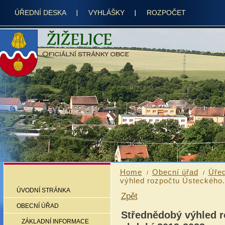
ÚŘEDNÍ DESKA
VYHLÁŠKY
ROZPOČET
Home
Obecní úřad
Úřed
výhled rozpočtu Ústeckého.
ÚVODNÍ STRÁNKA
Zpět
OBECNÍ ÚŘAD
Střednědobý výhled r
ZÁKLADNÍ INFORMACE