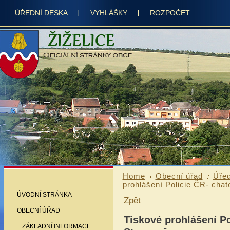
ÚŘEDNÍ DESKA
VYHLÁŠKY
ROZPOČET
Home
Obecní úřad
Úřed
prohlášení Policie ČR- chat
ÚVODNÍ STRÁNKA
Zpět
OBECNÍ ÚŘAD
Tiskové prohlášení Po
ZÁKLADNÍ INFORMACE