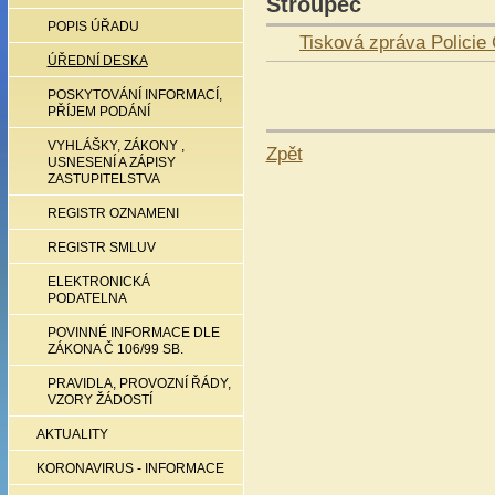
Stroupeč
POPIS ÚŘADU
Tisková zpráva Policie
ÚŘEDNÍ DESKA
POSKYTOVÁNÍ INFORMACÍ,
PŘÍJEM PODÁNÍ
VYHLÁŠKY, ZÁKONY ,
Zpět
USNESENÍ A ZÁPISY
ZASTUPITELSTVA
REGISTR OZNAMENI
REGISTR SMLUV
ELEKTRONICKÁ
PODATELNA
POVINNÉ INFORMACE DLE
ZÁKONA Č 106/99 SB.
PRAVIDLA, PROVOZNÍ ŘÁDY,
VZORY ŽÁDOSTÍ
AKTUALITY
KORONAVIRUS - INFORMACE