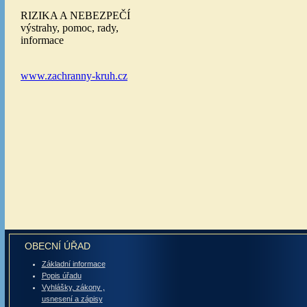
OBECNÍ ÚŘAD
Základní informace
Popis úřadu
Vyhlášky, zákony ,
usnesení a zápisy