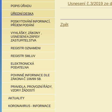
Usnesení č.3/2019 ze d
POPIS ÚŘADU
ÚŘEDNÍ DESKA
POSKYTOVÁNÍ INFORMACÍ,
Zpět
PŘÍJEM PODÁNÍ
VYHLÁŠKY, ZÁKONY ,
USNESENÍ A ZÁPISY
ZASTUPITELSTVA
REGISTR OZNAMENI
REGISTR SMLUV
ELEKTRONICKÁ
PODATELNA
POVINNÉ INFORMACE DLE
ZÁKONA Č 106/99 SB.
PRAVIDLA, PROVOZNÍ ŘÁDY,
VZORY ŽÁDOSTÍ
AKTUALITY
KORONAVIRUS - INFORMACE