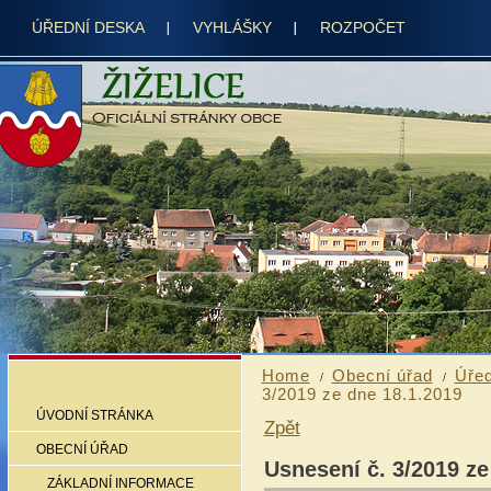
ÚŘEDNÍ DESKA
VYHLÁŠKY
ROZPOČET
Home
Obecní úřad
Úřed
3/2019 ze dne 18.1.2019
ÚVODNÍ STRÁNKA
Zpět
OBECNÍ ÚŘAD
Usnesení č. 3/2019 ze
ZÁKLADNÍ INFORMACE