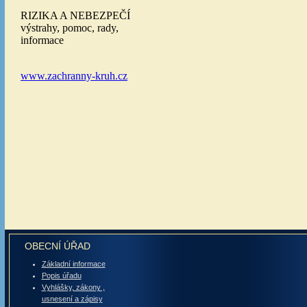
OBECNÍ ÚŘAD
Základní informace
Popis úřadu
Vyhlášky, zákony ,
usnesení a zápisy