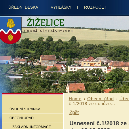
ÚŘEDNÍ DESKA
VYHLÁŠKY
ROZPOČET
Home
Obecní úřad
Úřed
č.1/2018 ze schůze...
ÚVODNÍ STRÁNKA
Zpět
OBECNÍ ÚŘAD
Usnesení č.1/2018 ze 
ZÁKLADNÍ INFORMACE