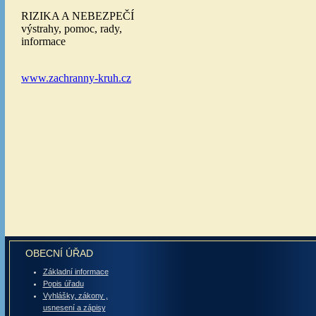
OBECNÍ ÚŘAD
Základní informace
Popis úřadu
Vyhlášky, zákony ,
usnesení a zápisy