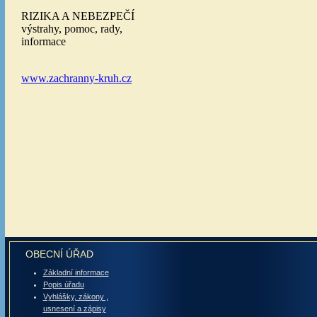
OBECNÍ ÚŘAD
Základní informace
Popis úřadu
Vyhlášky, zákony ,
usnesení a zápisy