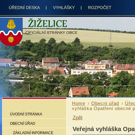
ÚŘEDNÍ DESKA
VYHLÁŠKY
ROZPOČET
Home
Obecní úřad
Úřed
vyhláška Opatření obecné p
ÚVODNÍ STRÁNKA
Zpět
OBECNÍ ÚŘAD
Veřejná vyhláška Opa
ZÁKLADNÍ INFORMACE