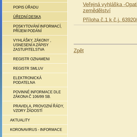
Veřejná vyhláška -Opat
POPIS ÚŘADU
zemědělství
ÚŘEDNÍ DESKA
Příloha č.1 k č.j. 639
POSKYTOVÁNÍ INFORMACÍ,
PŘÍJEM PODÁNÍ
VYHLÁŠKY, ZÁKONY ,
USNESENÍ A ZÁPISY
Zpět
ZASTUPITELSTVA
REGISTR OZNAMENI
REGISTR SMLUV
ELEKTRONICKÁ
PODATELNA
POVINNÉ INFORMACE DLE
ZÁKONA Č 106/99 SB.
PRAVIDLA, PROVOZNÍ ŘÁDY,
VZORY ŽÁDOSTÍ
AKTUALITY
KORONAVIRUS - INFORMACE