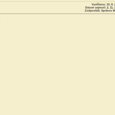
Vyvěšeno: 10. 8. 
Datum sejmutí: 2. 11. 
Zodpovídá: Správce 
t