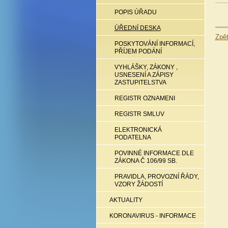
POPIS ÚŘADU
ÚŘEDNÍ DESKA
Zpě
POSKYTOVÁNÍ INFORMACÍ,
PŘÍJEM PODÁNÍ
VYHLÁŠKY, ZÁKONY ,
USNESENÍ A ZÁPISY
ZASTUPITELSTVA
REGISTR OZNAMENI
REGISTR SMLUV
ELEKTRONICKÁ
PODATELNA
POVINNÉ INFORMACE DLE
ZÁKONA Č 106/99 SB.
PRAVIDLA, PROVOZNÍ ŘÁDY,
VZORY ŽÁDOSTÍ
AKTUALITY
KORONAVIRUS - INFORMACE