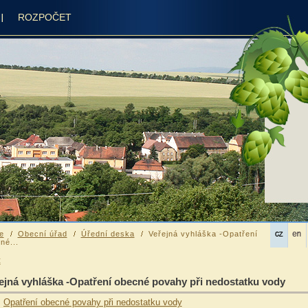
ROZPOČET
e
Obecní úřad
Úřední deska
Veřejná vyhláška -Opatření
né...
t
ejná vyhláška -Opatření obecné povahy při nedostatku vody
Opatření obecné povahy při nedostatku vody