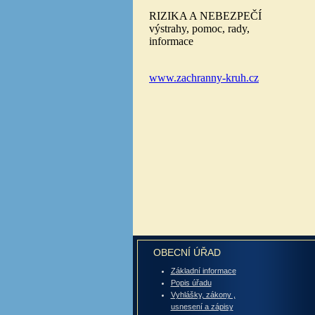
OBECNÍ ÚŘAD
Základní informace
Popis úřadu
Vyhlášky, zákony ,
usnesení a zápisy