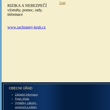
Zpět
OBECNÍ ÚŘAD
Základní informace
Popis úřadu
Vyhlášky, zákony ,
usnesení a zápisy