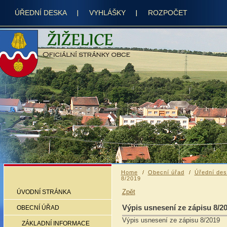
ÚŘEDNÍ DESKA
VYHLÁŠKY
ROZPOČET
Home
Obecní úřad
Úřední de
8/2019
Zpět
ÚVODNÍ STRÁNKA
Výpis usnesení ze zápisu 8/2
OBECNÍ ÚŘAD
Výpis usnesení ze zápisu 8/2019
ZÁKLADNÍ INFORMACE