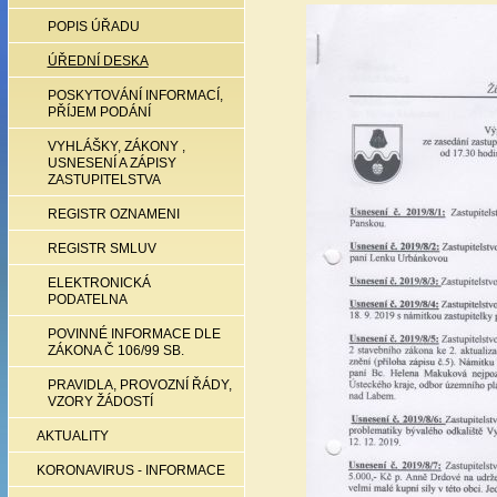
POPIS ÚŘADU
ÚŘEDNÍ DESKA
POSKYTOVÁNÍ INFORMACÍ,
PŘÍJEM PODÁNÍ
VYHLÁŠKY, ZÁKONY ,
USNESENÍ A ZÁPISY
ZASTUPITELSTVA
REGISTR OZNAMENI
REGISTR SMLUV
ELEKTRONICKÁ
PODATELNA
POVINNÉ INFORMACE DLE
ZÁKONA Č 106/99 SB.
PRAVIDLA, PROVOZNÍ ŘÁDY,
VZORY ŽÁDOSTÍ
AKTUALITY
KORONAVIRUS - INFORMACE