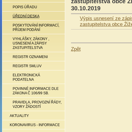
zastupitelstva obce Ž
30.10.2019
POPIS ÚŘADU
ÚŘEDNÍ DESKA
Výpis usnesení ze zápi
zastupitelstva obce Ži
POSKYTOVÁNÍ INFORMACÍ,
PŘÍJEM PODÁNÍ
VYHLÁŠKY, ZÁKONY ,
USNESENÍ A ZÁPISY
ZASTUPITELSTVA
Zpět
REGISTR OZNAMENI
REGISTR SMLUV
ELEKTRONICKÁ
PODATELNA
POVINNÉ INFORMACE DLE
ZÁKONA Č 106/99 SB.
PRAVIDLA, PROVOZNÍ ŘÁDY,
VZORY ŽÁDOSTÍ
AKTUALITY
KORONAVIRUS - INFORMACE