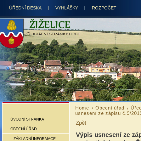
ÚŘEDNÍ DESKA
VYHLÁŠKY
ROZPOČET
Home
Obecní úřad
Úřed
usnesení ze zápisu č.9/2019
ÚVODNÍ STRÁNKA
Zpět
OBECNÍ ÚŘAD
Výpis usnesení ze záp
ZÁKLADNÍ INFORMACE