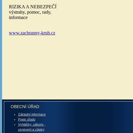
OBECNÍ ÚŘAD
Základní informace
Popis úřadu
Vyhlášky, zákony ,
usnesení a zápisy