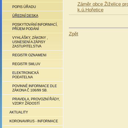
Záměr obce Žiželice pr
POPIS ÚŘADU
k.ú.Hořetice
ÚŘEDNÍ DESKA
POSKYTOVÁNÍ INFORMACÍ,
PŘÍJEM PODÁNÍ
Zpět
VYHLÁŠKY, ZÁKONY ,
USNESENÍ A ZÁPISY
ZASTUPITELSTVA
REGISTR OZNAMENI
REGISTR SMLUV
ELEKTRONICKÁ
PODATELNA
POVINNÉ INFORMACE DLE
ZÁKONA Č 106/99 SB.
PRAVIDLA, PROVOZNÍ ŘÁDY,
VZORY ŽÁDOSTÍ
AKTUALITY
KORONAVIRUS - INFORMACE