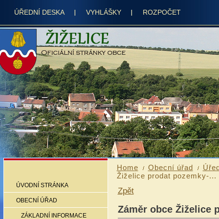
ÚŘEDNÍ DESKA
VYHLÁŠKY
ROZPOČET
Home
Obecní úřad
Úřed
Žiželice prodat pozemky-...
ÚVODNÍ STRÁNKA
Zpět
OBECNÍ ÚŘAD
Záměr obce Žiželice 
ZÁKLADNÍ INFORMACE