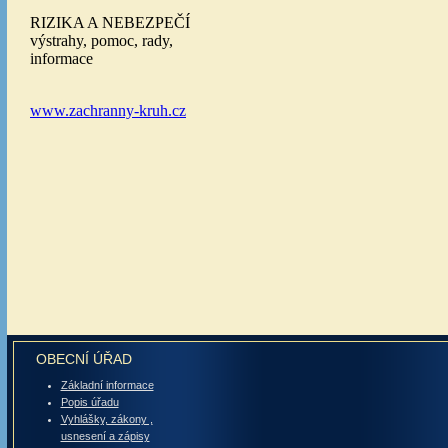
OBECNÍ ÚŘAD
Základní informace
Popis úřadu
Vyhlášky, zákony ,
usnesení a zápisy