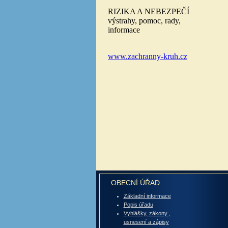
OBECNÍ ÚŘAD
Základní informace
Popis úřadu
Vyhlášky, zákony ,
usnesení a zápisy