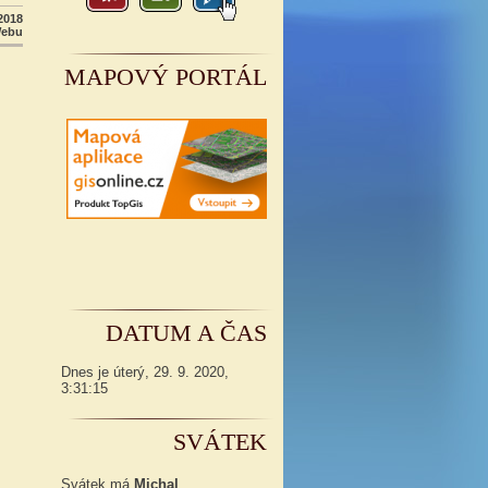
2018
Webu
MAPOVÝ PORTÁL
DATUM A ČAS
Dnes je
úterý
,
29. 9. 2020
,
3:31:16
SVÁTEK
Svátek má
Michal