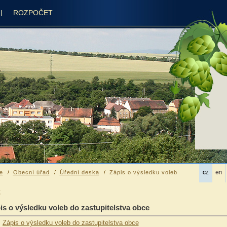
ROZPOČET
e
Obecní úřad
Úřední deska
Zápis o výsledku voleb
t
is o výsledku voleb do zastupitelstva obce
Zápis o výsledku voleb do zastupitelstva obce