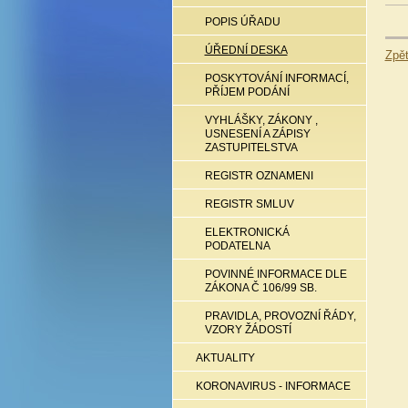
POPIS ÚŘADU
ÚŘEDNÍ DESKA
Zpě
POSKYTOVÁNÍ INFORMACÍ,
PŘÍJEM PODÁNÍ
VYHLÁŠKY, ZÁKONY ,
USNESENÍ A ZÁPISY
ZASTUPITELSTVA
REGISTR OZNAMENI
REGISTR SMLUV
ELEKTRONICKÁ
PODATELNA
POVINNÉ INFORMACE DLE
ZÁKONA Č 106/99 SB.
PRAVIDLA, PROVOZNÍ ŘÁDY,
VZORY ŽÁDOSTÍ
AKTUALITY
KORONAVIRUS - INFORMACE