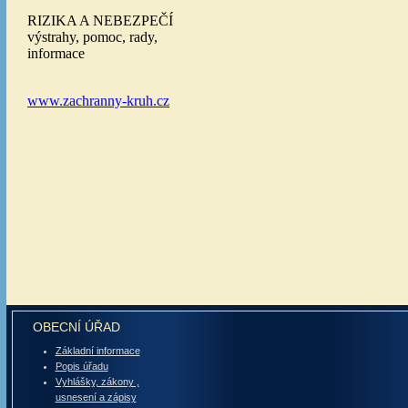
OBECNÍ ÚŘAD
Základní informace
Popis úřadu
Vyhlášky, zákony ,
usnesení a zápisy