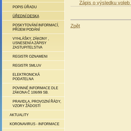
Zápis o výsledku voleb 
POPIS ÚŘADU
ÚŘEDNÍ DESKA
Zpět
POSKYTOVÁNÍ INFORMACÍ,
PŘÍJEM PODÁNÍ
VYHLÁŠKY, ZÁKONY ,
USNESENÍ A ZÁPISY
ZASTUPITELSTVA
REGISTR OZNAMENI
REGISTR SMLUV
ELEKTRONICKÁ
PODATELNA
POVINNÉ INFORMACE DLE
ZÁKONA Č 106/99 SB.
PRAVIDLA, PROVOZNÍ ŘÁDY,
VZORY ŽÁDOSTÍ
AKTUALITY
KORONAVIRUS - INFORMACE