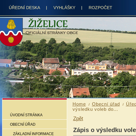
ÚŘEDNÍ DESKA
VYHLÁŠKY
ROZPOČET
Home
Obecní úřad
Úřed
výsledku voleb do...
ÚVODNÍ STRÁNKA
Zpět
OBECNÍ ÚŘAD
Zápis o výsledku vole
ZÁKLADNÍ INFORMACE