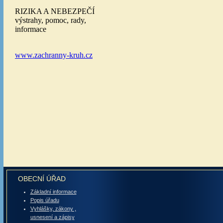
OBECNÍ ÚŘAD
Základní informace
Popis úřadu
Vyhlášky, zákony ,
usnesení a zápisy