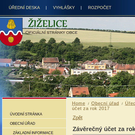
ÚŘEDNÍ DESKA
VYHLÁŠKY
ROZPOČET
Home
Obecní úřad
Úřed
účet za rok 2017
ÚVODNÍ STRÁNKA
Zpět
OBECNÍ ÚŘAD
Závěrečný účet za ro
ZÁKLADNÍ INFORMACE