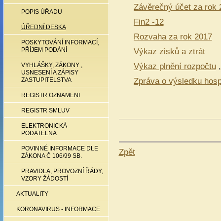
Závěrečný účet za rok 
POPIS ÚŘADU
Fin2 -12
ÚŘEDNÍ DESKA
Rozvaha za rok 2017
POSKYTOVÁNÍ INFORMACÍ,
Výkaz zisků a ztrát
PŘÍJEM PODÁNÍ
Výkaz plnění rozpočtu
,
VYHLÁŠKY, ZÁKONY ,
USNESENÍ A ZÁPISY
Zpráva o výsledku hosp
ZASTUPITELSTVA
REGISTR OZNAMENI
REGISTR SMLUV
ELEKTRONICKÁ
PODATELNA
POVINNÉ INFORMACE DLE
Zpět
ZÁKONA Č 106/99 SB.
PRAVIDLA, PROVOZNÍ ŘÁDY,
VZORY ŽÁDOSTÍ
AKTUALITY
KORONAVIRUS - INFORMACE