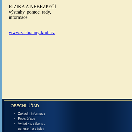
OBECNÍ ÚŘAD
Základní informace
Popis úřadu
Vyhlášky, zákony ,
usnesení a zápisy