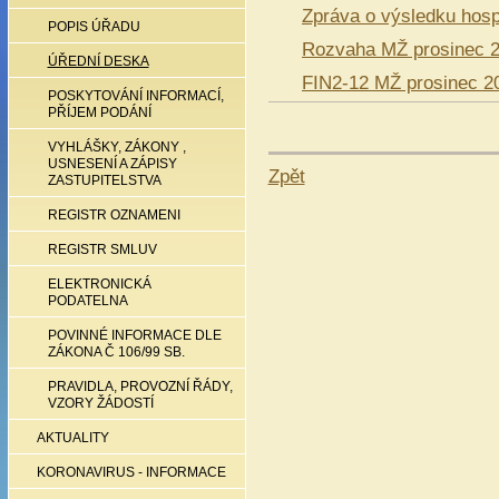
Zpráva o výsledku hos
POPIS ÚŘADU
Rozvaha MŽ prosinec 
ÚŘEDNÍ DESKA
FIN2-12 MŽ prosinec 2
POSKYTOVÁNÍ INFORMACÍ,
PŘÍJEM PODÁNÍ
VYHLÁŠKY, ZÁKONY ,
USNESENÍ A ZÁPISY
Zpět
ZASTUPITELSTVA
REGISTR OZNAMENI
REGISTR SMLUV
ELEKTRONICKÁ
PODATELNA
POVINNÉ INFORMACE DLE
ZÁKONA Č 106/99 SB.
PRAVIDLA, PROVOZNÍ ŘÁDY,
VZORY ŽÁDOSTÍ
AKTUALITY
KORONAVIRUS - INFORMACE