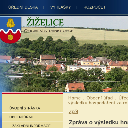
ÚŘEDNÍ DESKA
VYHLÁŠKY
ROZPOČET
Home
Obecní úřad
Úřed
výsledku hospodaření za rok
ÚVODNÍ STRÁNKA
Zpět
OBECNÍ ÚŘAD
Zpráva o výsledku ho
ZÁKLADNÍ INFORMACE